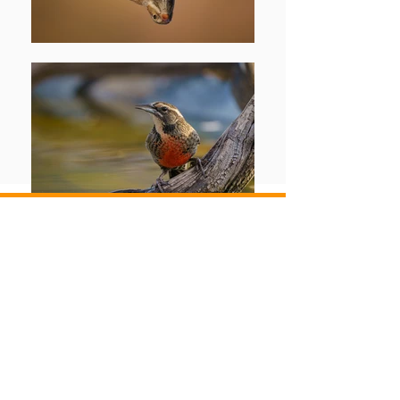
¿Quiénes somos?
Treile Photohide es un lugar ubicado en la
comuna de Colina, Región Metropolitana,
Chile. Aquí hemos montado un bebedero
diseñado para que las aves silvestres
lleguen a beber y refrescarse, otorgando
oportunidades únicas de fotografía y