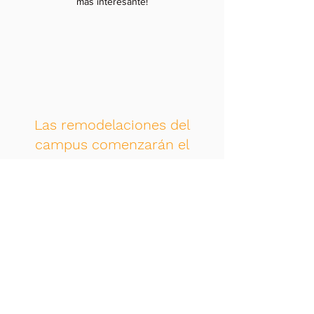
más interesante!
Las remodelaciones del
campus comenzarán el
próximo verano
Este es tu artículo de noticias. Es un excelente
espacio para compartir con tus visitantes tus
últimas novedades como Treile Photohide.
¡Incluye alguna imagen o video para que sea
más interesante!